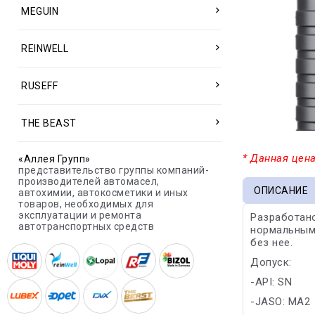
MEGUIN
REINWELL
RUSEFF
THE BEAST
* Данная цена
«Аллея Групп»
представительство группы компаний-
производителей автомасел,
ОПИСАНИЕ
автохимии, автокосметики и иных
товаров, необходимых для
эксплуатации и ремонта
Разработан
автотранспортных средств
нормальным 
без нее.
Допуск:
-API: SN
-JASO: MA2