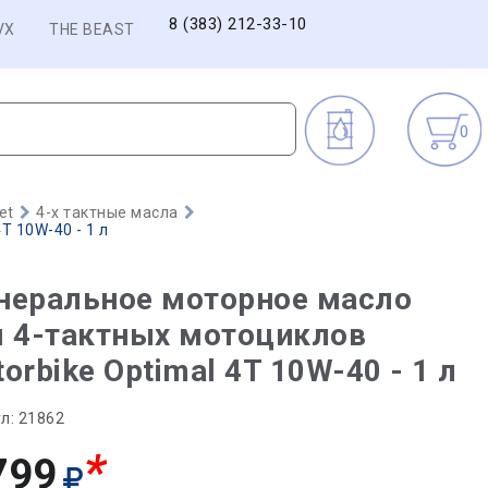
8 (383) 212-33-10
VX
THE BEAST
0
et
4-х тактные масла
T 10W-40 - 1 л
неральное моторное масло
я 4-тактных мотоциклов
orbike Optimal 4T 10W-40 - 1 л
л:
21862
*
799