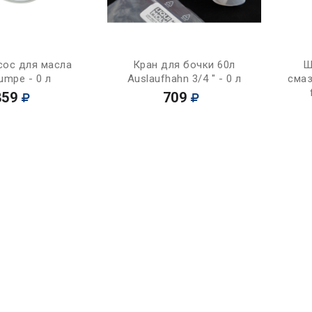
Купить
Купить
сос для масла
Кран для бочки 60л
Ш
umpe - 0 л
Auslaufhahn 3/4 " - 0 л
смаз
859
709