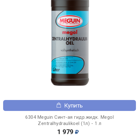
Купить
6304 Meguin Синт-ая гидр.жидк. Megol
Zentralhydraulikoel (1л) - 1 л
1 979