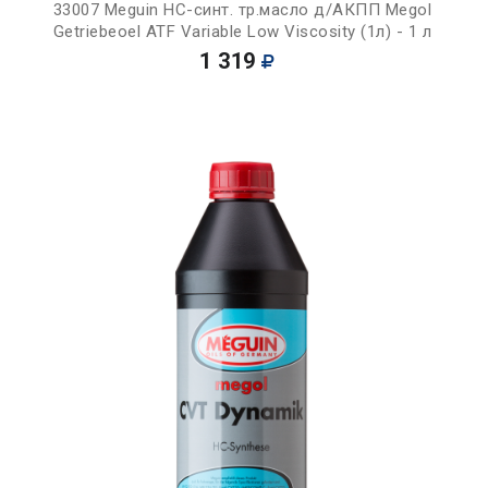
33007 Meguin НС-синт. тр.масло д/АКПП Megol
Getriebeoel ATF Variable Low Viscosity (1л) - 1 л
1 319