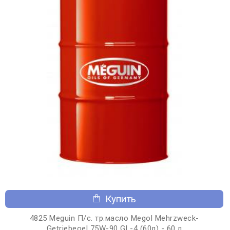
Купить
4825 Meguin П/с. тр.масло Megol Mehrzweck-
Getriebeoel 75W-90 GL-4 (60л) - 60 л