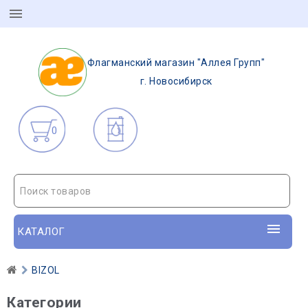
Флагманский магазин "Аллея Групп"
г. Новосибирск
0
Поиск товаров
КАТАЛОГ
BIZOL
Категории