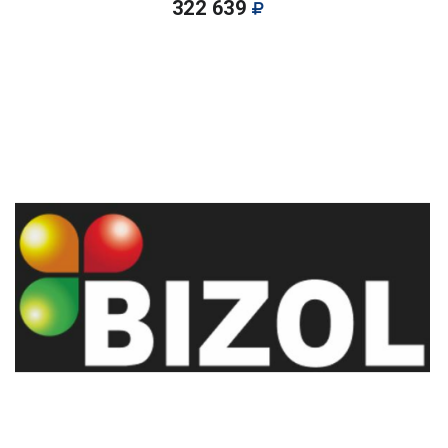
322 639