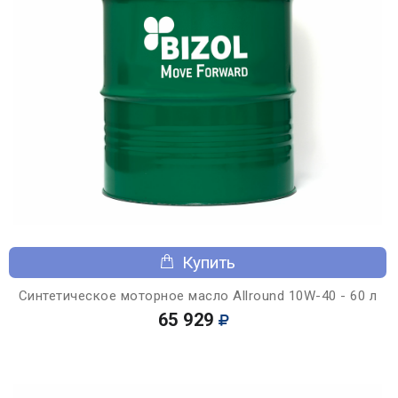
Купить
Синтетическое моторное масло Allround 10W-40 - 60 л
65 929