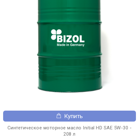
Купить
Синтетическое моторное масло Initial HD SAE 5W-30 -
208 л