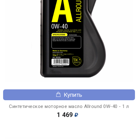
Купить
Синтетическое моторное масло Allround 0W-40 - 1 л
1 469