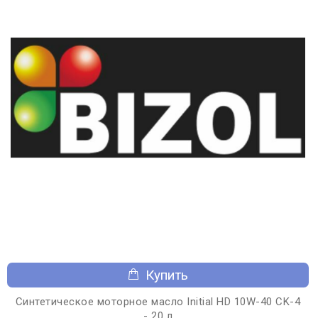
Купить
Синтетическое моторное масло Initial HD 10W-40 CK-4
- 20 л