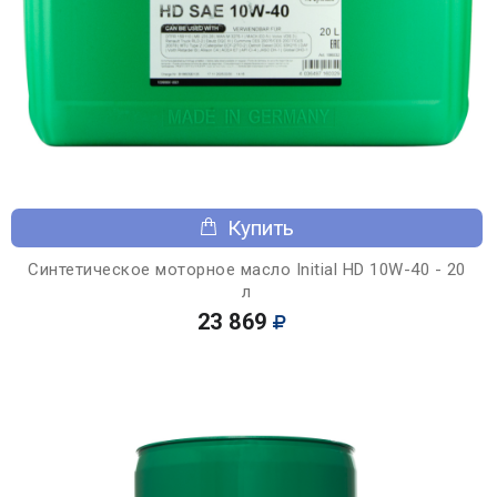
Купить
Синтетическое моторное масло Initial HD 10W-40 - 20
л
23 869