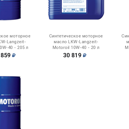
Купить
Купить
ское моторное
Синтетическое моторное
Син
KW-Langzeit-
масло LKW-Langzeit-
м
10W-40 - 205 л
Motoroil 10W-40 - 20 л
M
 859
30 819