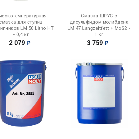
Купить
Купить
ысокотемпературная
Смазка ШРУС с
смазка для ступиц
дисульфидом молибдена
ипников LM 50 Litho HT
LM 47 Langzeitfett + MoS2 -
- 0,4 кг
1 кг
2 079
3 759