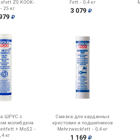
ssfett ZS KOOK-
Fett - 0,4 кг
- 25 кг
3 079
979
Купить
Купить
а ШРУС с
Смазка для карданных
ом молибдена
крестовин и подшипников
eitfett + MoS2 -
Mehrzweckfett - 0,4 кг
,4 кг
1 169