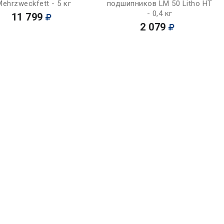
Mehrzweckfett - 5 кг
подшипников LM 50 Litho HT
- 0,4 кг
11 799
2 079