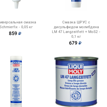
Купить
Купить
ниверсальная смазка
Смазка ШРУС с
Schmierfix - 0,05 кг
дисульфидом молибдена
LM 47 Langzeitfett + MoS2 -
859
0,1 кг
679