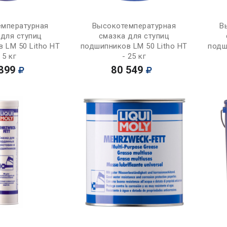
Купить
Купить
мпературная
Высокотемпературная
В
 для ступиц
смазка для ступиц
 LM 50 Litho HT
подшипников LM 50 Litho HT
подш
 5 кг
- 25 кг
899
80 549