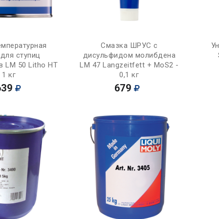
Купить
Купить
мпературная
Смазка ШРУС с
У
 для ступиц
дисульфидом молибдена
 LM 50 Litho HT
LM 47 Langzeitfett + MoS2 -
 1 кг
0,1 кг
639
679