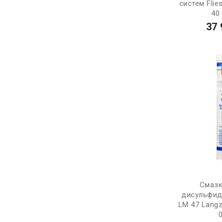
систем Flie
40 
37 
Смазк
дисульфид
LM 47 Langz
0