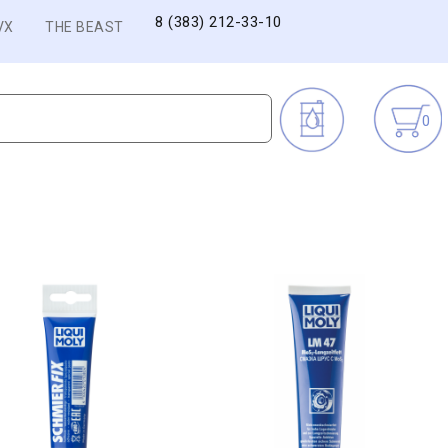
8 (383) 212-33-10
VX
THE BEAST
0