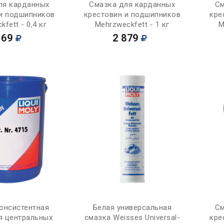
Купить
Купить
ля карданных
Смазка для карданных
См
 и подшипников
крестовин и подшипников
кре
fett - 0,4 кг
Mehrzweckfett - 1 кг
M
169
2 879
Купить
Купить
онсистентная
Белая универсальная
См
я центральных
смазка Weisses Universal-
кре