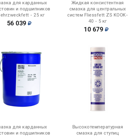
Купить
Купить
азка для карданных
Жидкая консистентная
стовин и подшипников
смазка для центральных
ehrzweckfett - 25 кг
систем Fliessfett ZS KOOK-
40 - 5 кг
56 039
10 679
Купить
Купить
азка для карданных
Высокотемпературная
стовин и подшипников
смазка для ступиц