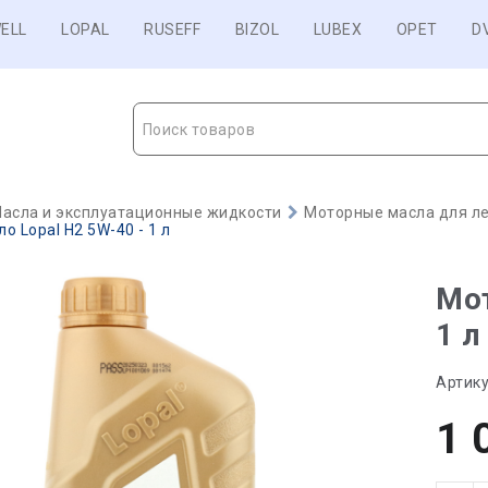
ELL
LOPAL
RUSEFF
BIZOL
LUBEX
OPET
D
Поиск товаров
асла и эксплуатационные жидкости
Моторные масла для ле
о Lopal H2 5W-40 - 1 л
Мот
1 л
Артику
1 