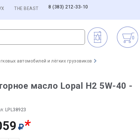
8 (383) 212-33-10
VX
THE BEAST
0
гковых автомобилей и лёгких грузовиков
орное масло Lopal H2 5W-40 -
л:
LPL38923
*
059