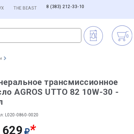
8 (383) 212-33-10
VX
THE BEAST
0
и
неральное трансмиссионное
ло AGROS UTTO 82 10W-30 -
л
л:
L020-0860-0020
*
 629