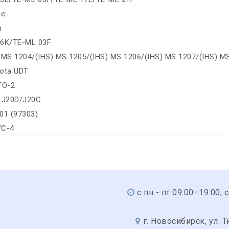
е:
n
06K/TE-ML 03F
) MS 1204/(IHS) MS 1205/(IHS) MS 1206/(IHS) MS 1207/(IHS) M
bota UDT
 TO-2
: J20D/J20C
01 (97303)
/C-4
с пн - пт 09:00–19:00, 
г. Новосибирск, ул. 