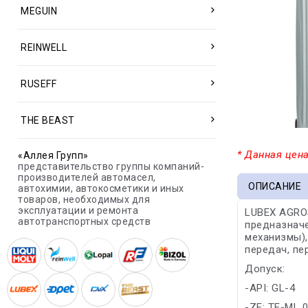
MEGUIN
REINWELL
RUSEFF
THE BEAST
* Данная цена
«Аллея Групп»
представительство группы компаний-
производителей автомасел,
ОПИСАНИЕ
автохимии, автокосметики и иных
товаров, необходимых для
эксплуатации и ремонта
LUBEX AGROS
автотранспортных средств
предназначе
механизмы),
передач, пе
Допуск:
-API: GL-4
-ZF: TE-ML 