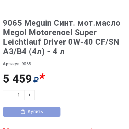
9065 Meguin Синт. мот.масло
Megol Motorenoel Super
Leichtlauf Driver 0W-40 CF/SN
A3/B4 (4л) - 4 л
Артикул:
9065
*
5 459
−
+
Купить