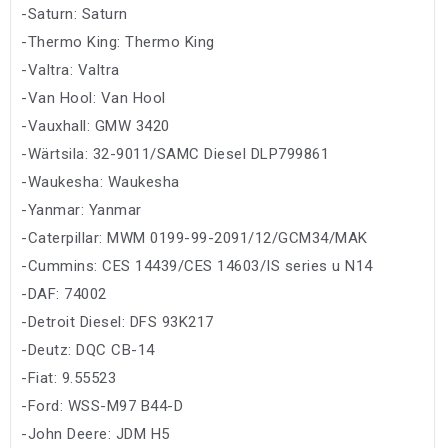
-Saturn: Saturn
-Thermo King: Thermo King
-Valtra: Valtra
-Van Hool: Van Hool
-Vauxhall: GMW 3420
-Wärtsila: 32-9011/SAMC Diesel DLP799861
-Waukesha: Waukesha
-Yanmar: Yanmar
-Caterpillar: MWM 0199-99-2091/12/GCM34/MAK
-Cummins: CES 14439/CES 14603/IS series u N14
-DAF: 74002
-Detroit Diesel: DFS 93K217
-Deutz: DQC CB-14
-Fiat: 9.55523
-Ford: WSS-M97 B44-D
-John Deere: JDM H5