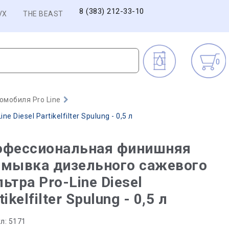
8 (383) 212-33-10
VX
THE BEAST
0
омобиля Pro Line
esel Partikelfilter Spulung - 0,5 л
офессиональная финишняя
омывка дизельного сажевого
ьтра Pro-Line Diesel
tikelfilter Spulung - 0,5 л
л:
5171