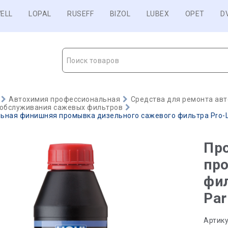
ELL
LOPAL
RUSEFF
BIZOL
LUBEX
OPET
D
Поиск товаров
Автохимия профессиональная
Средства для ремонта авт
 обслуживания сажевых фильтров
ная финишняя промывка дизельного сажевого фильтра Pro-Line Di
Пр
пр
фил
Par
Артику