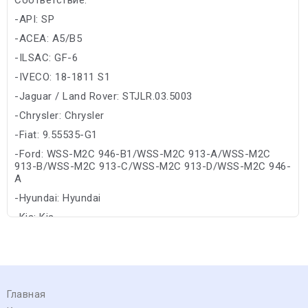
-API: SP
-ACEA: A5/B5
-ILSAC: GF-6
-IVECO: 18-1811 S1
-Jaguar / Land Rover: STJLR.03.5003
-Chrysler: Chrysler
-Fiat: 9.55535-G1
-Ford: WSS-M2C 946-B1/WSS-M2C 913-A/WSS-M2C
913-B/WSS-M2C 913-C/WSS-M2C 913-D/WSS-M2C 946-
A
-Hyundai: Hyundai
-Kia: Kia
Главная