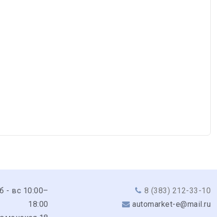
сб - вс 10:00–
8 (383) 212-33-10
18:00
automarket-e@mail.ru