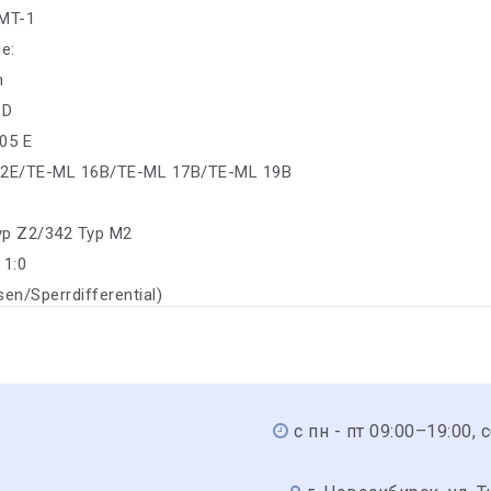
/MT-1
е:
n
 D
05 E
12E/TE-ML 16B/TE-ML 17B/TE-ML 19B
yp Z2/342 Typ M2
 1:0
sen/Sperrdifferential)
с пн - пт 09:00–19:00, 