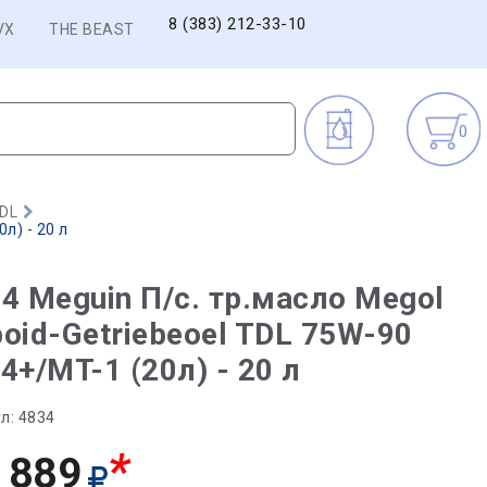
8 (383) 212-33-10
VX
THE BEAST
0
DL
л) - 20 л
4 Meguin П/с. тр.масло Megol
oid-Getriebeoel TDL 75W-90
4+/MT-1 (20л) - 20 л
л:
4834
*
 889