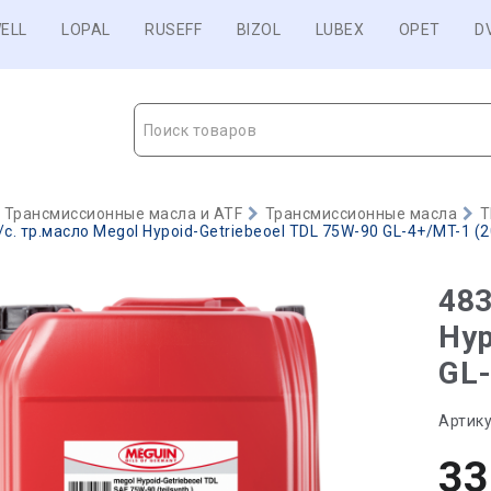
ELL
LOPAL
RUSEFF
BIZOL
LUBEX
OPET
D
Поиск товаров
Трансмиссионные масла и ATF
Трансмиссионные масла
T
с. тр.масло Megol Hypoid-Getriebeoel TDL 75W-90 GL-4+/MT-1 (20
483
Hyp
GL-
Артику
33