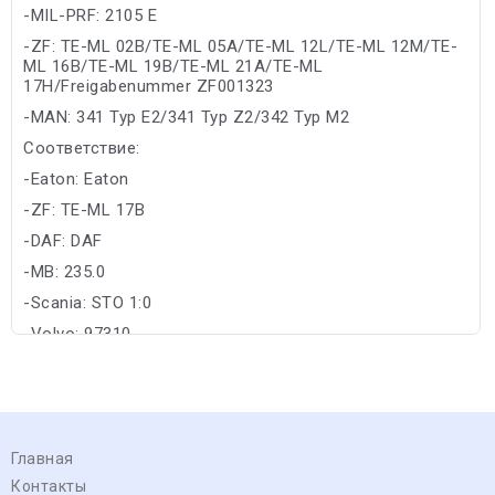
-MIL-PRF: 2105 E
-ZF: TE-ML 02B/TE-ML 05A/TE-ML 12L/TE-ML 12M/TE-
ML 16B/TE-ML 19B/TE-ML 21A/TE-ML
17H/Freigabenummer ZF001323
-MAN: 341 Typ E2/341 Typ Z2/342 Typ M2
Соответствие:
-Eaton: Eaton
-ZF: TE-ML 17B
-DAF: DAF
-MB: 235.0
-Scania: STO 1:0
-Volvo: 97310
Главная
Контакты