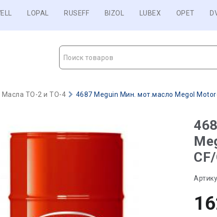
ELL
LOPAL
RUSEFF
BIZOL
LUBEX
OPET
D
Поиск товаров
Масла ТО-2 и ТО-4
4687 Meguin Мин. мот.масло Megol Motore
468
Meg
CF/
Артику
16