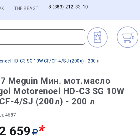
8 (383) 212-33-10
VX
THE BEAST
0
noel HD-C3 SG 10W CF/CF-4/SJ (200л) - 200 л
7 Meguin Мин. мот.масло
ol Motorenoel HD-C3 SG 10W
CF-4/SJ (200л) - 200 л
л:
4687
*
2 659