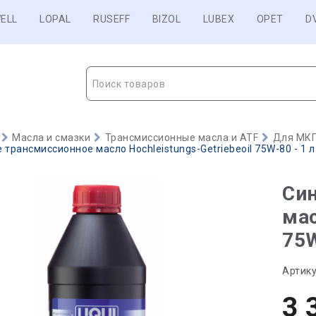
ELL
LOPAL
RUSEFF
BIZOL
LUBEX
OPET
D
Поиск товаров
Масла и смазки
Трансмиссионные масла и ATF
Для МКП
 трансмиссионное масло Hochleistungs-Getriebeoil 75W-80 - 1 л
Син
мас
75W
Артику
3 