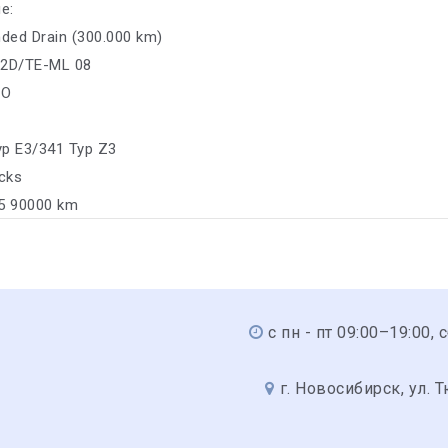
е:
nded Drain (300.000 km)
02D/TE-ML 08
CO
yp E3/341 Typ Z3
ucks
05 90000 km
с пн - пт 09:00–19:00, 
г. Новосибирск, ул. 