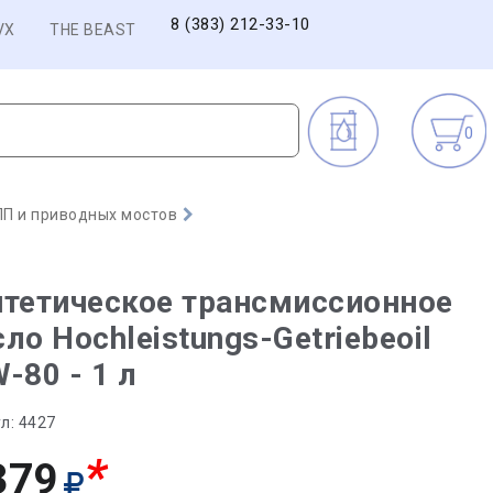
8 (383) 212-33-10
VX
THE BEAST
0
П и приводных мостов
тетическое трансмиссионное
ло Hochleistungs-Getriebeoil
-80 - 1 л
л:
4427
*
379