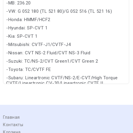
-MB: 236.20
-VW: G 052 180 (TL 521 80)/G 052 516 (TL 521 16)
-Honda: HMMF/HCF2
-Hyundai: SP-CVT 1
-Kia: SP-CVT 1
-Mitsubishi: CVTF-J1/CVTF-J4
-Nissan: CVT NS-2 Fluid/CVT NS-3 Fluid
-Suzuki: TC/NS-2/CVT Green1/CVT Green 2
-Toyota: TC/CVTF FE
-Subaru: Lineartronic CVTF/NS-2/E-CVT/High Torque
CVTF/Lineartronic CV-30/Lineartronic CVTF II
Главная
Контакты
Корзина