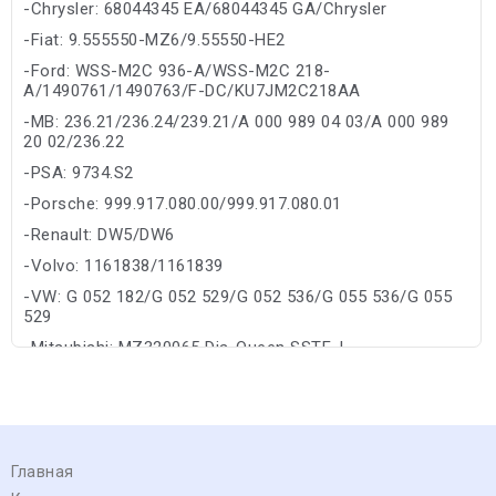
-Chrysler: 68044345 EA/68044345 GA/Chrysler
-Fiat: 9.555550-MZ6/9.55550-HE2
-Ford: WSS-M2C 936-A/WSS-M2C 218-
A/1490761/1490763/F-DC/KU7JM2C218AA
-MB: 236.21/236.24/239.21/A 000 989 04 03/A 000 989
20 02/236.22
-PSA: 9734.S2
-Porsche: 999.917.080.00/999.917.080.01
-Renault: DW5/DW6
-Volvo: 1161838/1161839
-VW: G 052 182/G 052 529/G 052 536/G 055 536/G 055
529
-Mitsubishi: MZ320065 Dia-Queen SSTF-I
Главная