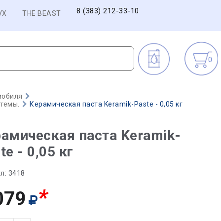
8 (383) 212-33-10
VX
THE BEAST
0
мобиля
стемы.
Керамическая паста Keramik-Paste - 0,05 кг
амическая паста Keramik-
te - 0,05 кг
л:
3418
*
079