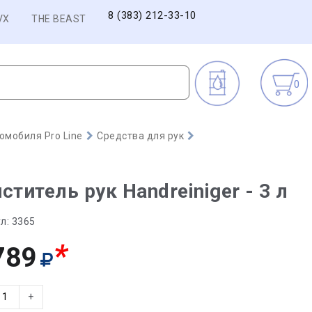
8 (383) 212-33-10
VX
THE BEAST
0
омобиля Pro Line
Средства для рук
ститель рук Handreiniger - 3 л
л:
3365
*
789
+