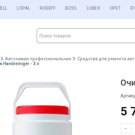
ELL
LOPAL
RUSEFF
BIZOL
LUBEX
OPET
D
Поиск товаров
Автохимия профессиональная
Средства для ремонта авт
 Handreiniger - 3 л
Очи
Артику
5 
−