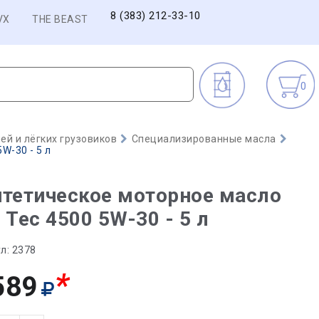
8 (383) 212-33-10
VX
THE BEAST
0
й и лёгких грузовиков
Специализированные масла
W-30 - 5 л
тетическое моторное масло
 Tec 4500 5W-30 - 5 л
л:
2378
*
589