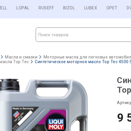
ELL
LOPAL
RUSEFF
BIZOL
LUBEX
OPET
D
Поиск товаров
Масла и смазки
Моторные масла для легковых автомобиле
масла Top Tec
Синтетическое моторное масло Top Tec 4500 5
Син
Top
Артику
9 