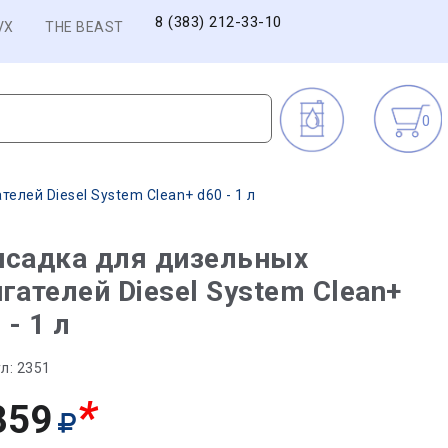
8 (383) 212-33-10
VX
THE BEAST
0
елей Diesel System Clean+ d60 - 1 л
исадка для дизельных
гателей Diesel System Clean+
 - 1 л
л:
2351
*
859