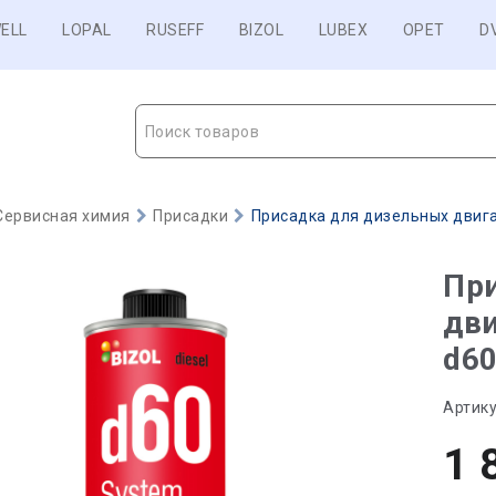
ELL
LOPAL
RUSEFF
BIZOL
LUBEX
OPET
D
Поиск товаров
Сервисная химия
Присадки
Присадка для дизельных двигат
Пр
дви
d60
Артику
1 