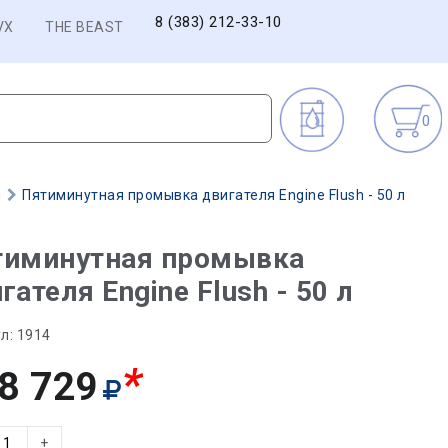
8 (383) 212-33-10
VX
THE BEAST
0
ы
Пятиминутная промывка двигателя Engine Flush - 50 л
тиминутная промывка
гателя Engine Flush - 50 л
л:
1914
*
8 729
+