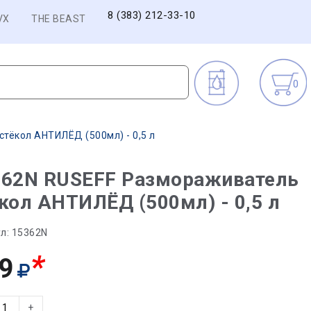
8 (383) 212-33-10
VX
THE BEAST
0
тёкол АНТИЛЁД (500мл) - 0,5 л
362N RUSEFF Размораживатель
кол АНТИЛЁД (500мл) - 0,5 л
л:
15362N
*
9
+