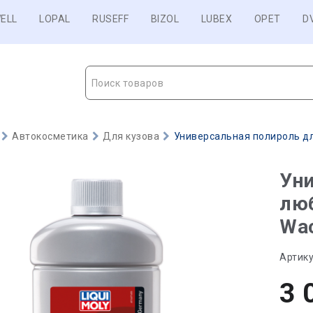
ELL
LOPAL
RUSEFF
BIZOL
LUBEX
OPET
D
Поиск товаров
Автокосметика
Для кузова
Универсальная полироль для
Уни
люб
Wac
Артику
3 