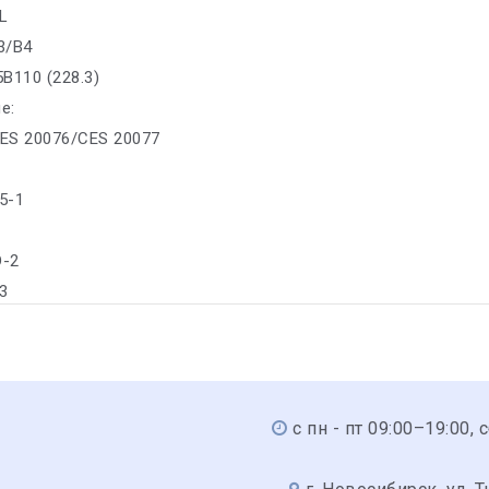
SL
3/B4
B110 (228.3)
е:
ES 20076/CES 20077
5-1
D-2
-3
с пн - пт 09:00–19:00, 