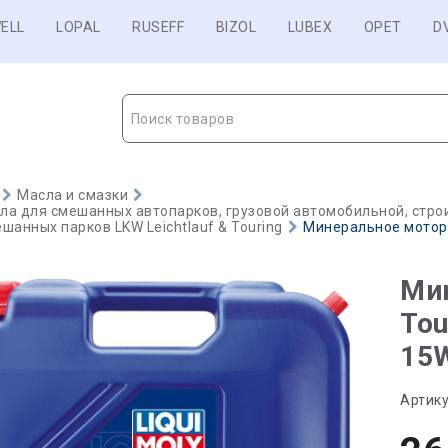
ELL
LOPAL
RUSEFF
BIZOL
LUBEX
OPET
D
Поиск товаров
Масла и смазки
а для смешанных автопарков, грузовой автомобильной, строи
шанных парков LKW Leichtlauf & Touring
Минеральное моторно
Ми
Tou
15W
Артику