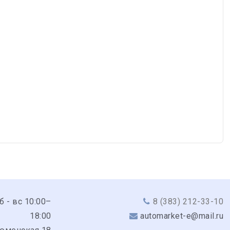
сб - вс 10:00–
8 (383) 212-33-10
18:00
automarket-e@mail.ru