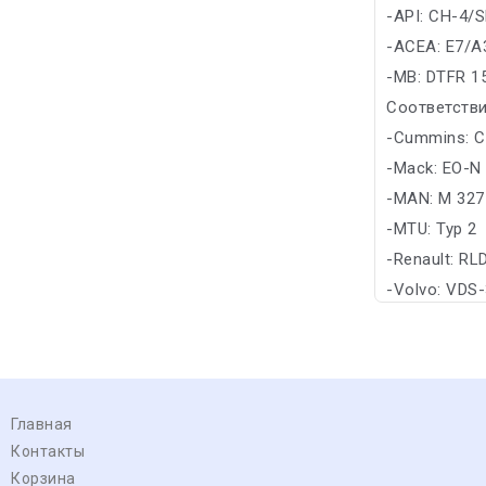
-API: CH-4/
-ACEA: E7/A
-MB: DTFR 15
Соответстви
-Cummins: C
-Mack: EO-N
-MAN: M 327
-MTU: Typ 2
-Renault: RL
-Volvo: VDS
Главная
Контакты
Корзина