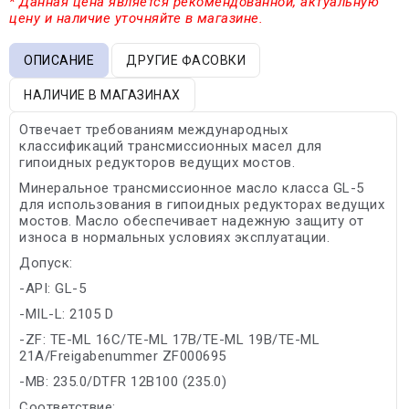
* Данная цена является рекомендованной, актуальную
цену и наличие уточняйте в магазине.
ОПИСАНИЕ
ДРУГИЕ ФАСОВКИ
НАЛИЧИЕ В МАГАЗИНАХ
Отвечает требованиям международных
классификаций трансмиссионных масел для
гипоидных редукторов ведущих мостов.
Минеральное трансмиссионное масло класса GL-5
для использования в гипоидных редукторах ведущих
мостов. Масло обеспечивает надежную защиту от
износа в нормальных условиях эксплуатации.
Допуск:
-API: GL-5
-MIL-L: 2105 D
-ZF: TE-ML 16C/TE-ML 17B/TE-ML 19B/TE-ML
21A/Freigabenummer ZF000695
-MB: 235.0/DTFR 12B100 (235.0)
Соответствие: